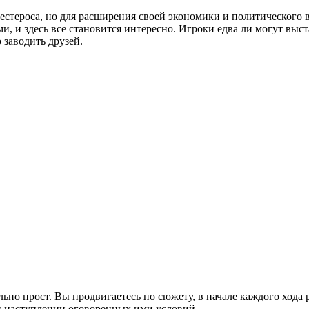
стероса, но для расширения своей экономики и политического в
и, и здесь все становится интересно. Игроки едва ли могут выс
 заводить друзей.
ьно прост. Вы продвигаетесь по сюжету, в начале каждого хода
и наступлении оговоренных ими условий.