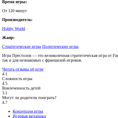
Время игры:
От 120 минут
Производитель:
Hobby World
Жанр:
Стратегические игры
Политические игры
Игра Престолов — это великолепная стратегическая игра от Fan
так и для незнакомых с франшизой игроков.
Читать отзывы об игре
4.1
Сложность игры
4.5
Вовлеченность детей
3.1
Могут ли родители поиграть?
4.7
Концепция игры
Игровая механика