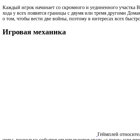
Каждый игрок начинает со скромного и уединенного участка Ве
хода у всех появятся границы с двумя или тремя другими Домам
о том, чтобы вести две войны, поэтому в интересах всех быстро
Игровая механика
Геймплей относител
игры, поскольку события отыгрываются сразу «с руки» или пр