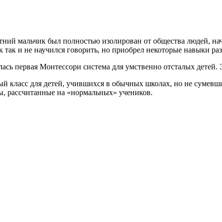
етний мальчик был полностью изолирован от общества людей, нач
к так и не научился говорить, но приобрел некоторые навыки ра
ась первая Монтессори система для умственно отсталых детей. Э
й класс для детей, учившихся в обычных школах, но не сумевш
ны, рассчитанные на «нормальных» учеников.