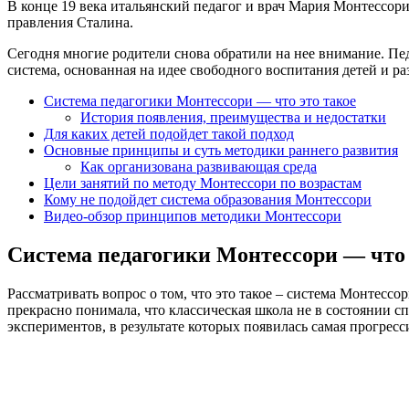
В конце 19 века итальянский педагог и врач Мария Монтессори
правления Сталина.
Сегодня многие родители снова обратили на нее внимание. Пед
система, основанная на идее свободного воспитания детей и ра
Система педагогики Монтессори — что это такое
История появления, преимущества и недостатки
Для каких детей подойдет такой подход
Основные принципы и суть методики раннего развития
Как организована развивающая среда
Цели занятий по методу Монтессори по возрастам
Кому не подойдет система образования Монтессори
Видео-обзор принципов методики Монтессори
Система педагогики Монтессори — что 
Рассматривать вопрос о том, что это такое – система Монтессо
прекрасно понимала, что классическая школа не в состоянии 
экспериментов, в результате которых появилась самая прогрес