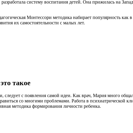
 разработала систему воспитания детей. Она прижилась на Запа
агогическая Монтессори методика набирает популярность как в 
звития их самостоятельности с малых лет.
это такое
ри, следует с появления самой идеи. Как врач, Мария много обща
справиться со многими проблемами. Работа в психиатрической к
сивная методика формирования личности ребенка.