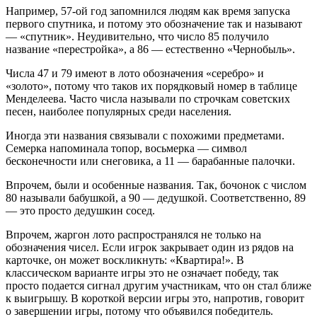
Например, 57-ой год запомнился людям как время запуска
первого спутника, и потому это обозначение так и называют
— «спутник». Неудивительно, что число 85 получило
название «перестройка», а 86 — естественно «Чернобыль».
Числа 47 и 79 имеют в лото обозначения «серебро» и
«золото», потому что таков их порядковый номер в таблице
Менделеева. Часто числа называли по строчкам советских
песен, наиболее популярных среди населения.
Иногда эти названия связывали с похожими предметами.
Семерка напоминала топор, восьмерка — символ
бесконечности или снеговика, а 11 — барабанные палочки.
Впрочем, были и особенные названия. Так, бочонок с числом
80 называли бабушкой, а 90 — дедушкой. Соответственно, 89
— это просто дедушкин сосед.
Впрочем, жаргон лото распространялся не только на
обозначения чисел. Если игрок закрывает один из рядов на
карточке, он может воскликнуть: «Квартира!». В
классическом варианте игры это не означает победу, так
просто подается сигнал другим участникам, что он стал ближе
к выигрышу. В короткой версии игры это, напротив, говорит
о завершении игры, потому что объявился победитель.