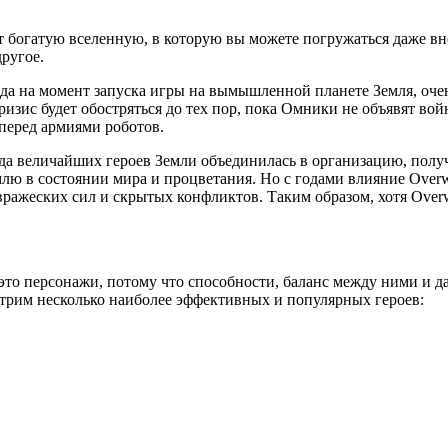
богатую вселенную, в которую вы можете погружаться даже вне 
ругое.
а на момент запуска игры на вымышленной планете Земля, очень
ис будет обостряться до тех пор, пока Омники не объявят войн
 перед армиями роботов.
нда величайших героев Земли объединилась в организацию, полу
лю в состоянии мира и процветания. Но с годами влияние Overwa
ражеских сил и скрытых конфликтов. Таким образом, хотя Over
то персонажи, потому что способности, баланс между ними и д
отрим несколько наиболее эффективных и популярных героев: