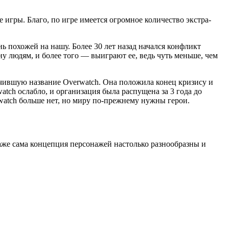
игры. Благо, по игре имеется огромное количество экстра-
 похожей на нашу. Более 30 лет назад начался конфликт
у людям, и более того — выиграют ее, ведь чуть меньше, чем
чившую название Overwatch. Она положила конец кризису и
tch ослабло, и организация была распущена за 3 года до
watch больше нет, но миру по-прежнему нужны герои.
аже сама концепция персонажей настолько разнообразны и