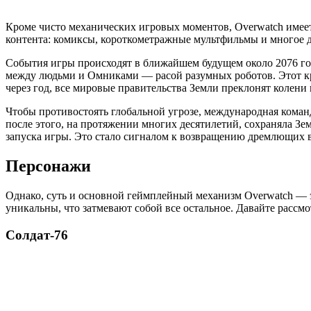
Кроме чисто механических игровых моментов, Overwatch имеет 
контента: комиксы, короткометражные мультфильмы и многое д
События игры происходят в ближайшем будущем около 2076 год
между людьми и Омниками — расой разумных роботов. Этот криз
через год, все мировые правительства Земли преклонят колени
Чтобы противостоять глобальной угрозе, международная кома
после этого, на протяжении многих десятилетий, сохраняла Зем
запуска игры. Это стало сигналом к возвращению дремлющих в
Персонажи
Однако, суть и основной геймплейный механизм Overwatch — э
уникальны, что затмевают собой все остальное. Давайте рассм
Солдат-76