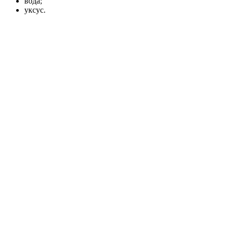
вода;
уксус.