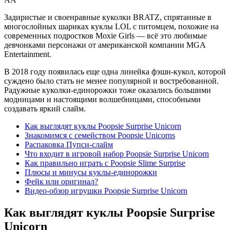
Задиристые и своенравные куколки BRATZ, спрятанные в
многослойных шариках куклы LOL с питомцем, похожие на
современных подростков Moxie Girls — всё это любимые
девчонками персонажи от американской компании MGA
Entertainment.
В 2018 году появилась еще одна линейка фэшн-кукол, которой
суждено было стать не менее популярной и востребованной.
Радужные куколки-единорожки тоже оказались большими
модницами и настоящими волшебницами, способными
создавать яркий слайм.
Как выглядят куклы Poopsie Surprise Unicorn
Знакомимся с семейством Poopsie Unicorns
Распаковка Пупси-слайм
Что входит в игровой набор Poopsie Surprise Unicorn
Как правильно играть с Poopsie Slime Surprise
Плюсы и минусы куклы-единорожки
Фейк или оригинал?
Видео-обзор игрушки Poopsie Surprise Unicorn
Как выглядят куклы Poopsie Surprise
Unicorn